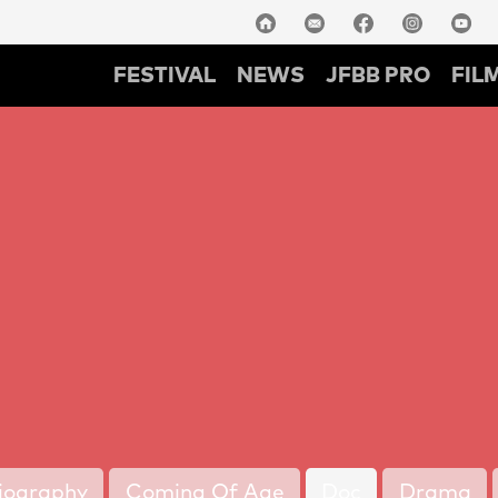
FESTIVAL
NEWS
JFBB PRO
FIL
iography
Coming Of Age
Doc
Drama