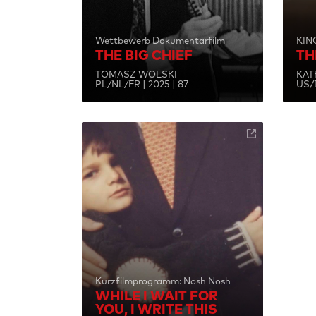
Wettbewerb Dokumentarfilm
KIN
THE BIG CHIEF
TH
TOMASZ WOLSKI
KAT
PL/NL/FR | 2025 | 87
US/D
Kurzfilmprogramm: Nosh Nosh
WHILE I WAIT FOR
YOU, I WRITE THIS