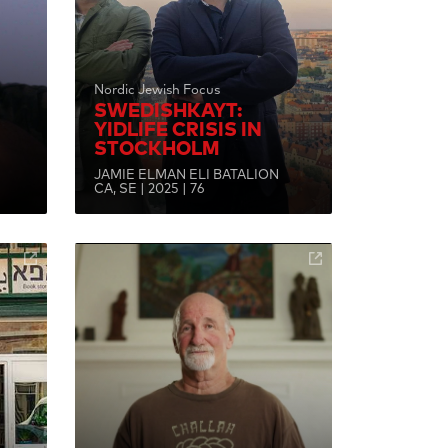
Nordic Jewish Focus
SWEDISHKAYT:
YIDLIFE CRISIS IN
STOCKHOLM
JAMIE ELMAN ELI BATALION
CA, SE | 2025 | 76