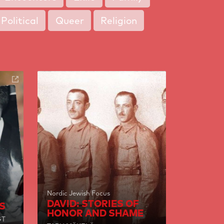
Political
Queer
Religion
Nordic Jewish Focus
DAVID: STORIES OF
S
HONOR AND SHAME
GT