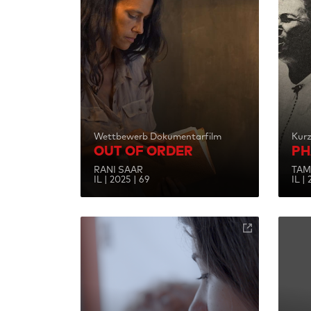
Wettbewerb Dokumentarfilm
Kur
OUT OF ORDER
PH
RANI SAAR
TAM
IL | 2025 | 69
IL |