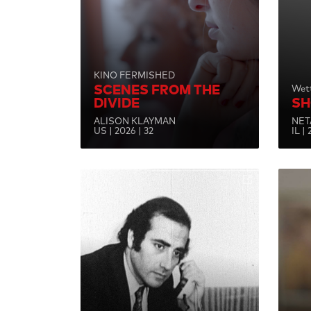
KINO FERMISHED
SCENES FROM THE
Wet
DIVIDE
SH
ALISON KLAYMAN
NET
US | 2026 | 32
IL |