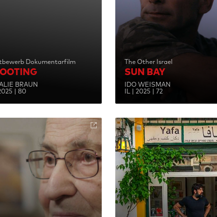
tbewerb Dokumentarfilm
The Other Israel
OOTING
SUN BAY
ALIE BRAUN
IDO WEISMAN
 2025 | 80
IL | 2025 | 72