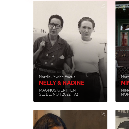
Nordic Jewish Focus
Nord
NELLY & NADINE
NI
MAGNUS GERTTEN
NIN
SE, BE, NO | 2022 | 92
NOR 