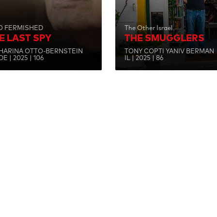
O FERMISHED
The Other Israel
E LAST SPY
THE SMUGGLERS
HARINA OTTO-BERNSTEIN
TONY COPTI YANIV BERMAN
E | 2025 | 106
IL | 2025 | 86