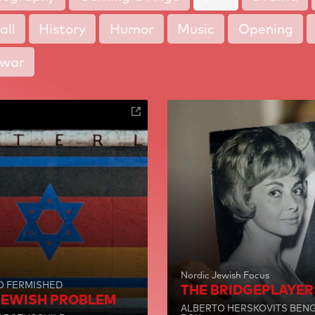
all
History
Humor
Music
Opening
twar
Nordic Jewish Focus
O FERMISHED
THE BRIDGEPLAYER
JEWISH PROBLEM
ALBERTO HERSKOVITS BEN