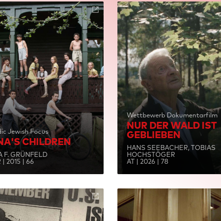
Wettbewerb Dokumentarfilm
NUR DER WALD IST
ic Jewish Focus
GEBLIEBEN
NA'S CHILDREN
HANS SEEBACHER, TOBIAS
A F. GRÜNFELD
HOCHSTÖGER
| 2015 | 66
AT | 2026 | 78