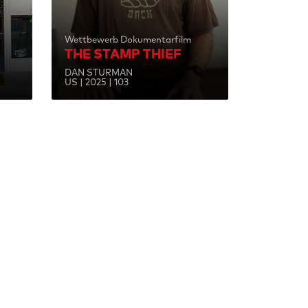
Wettbewerb Dokumentarfilm
THE STAMP THIEF
DAN STURMAN
US | 2025 | 103