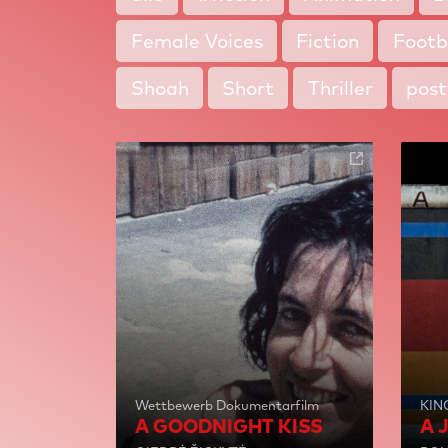
Female Voices
Fiction
Footb
Shoah
Short
Thriller
pos
Wettbewerb Dokumentarfilm
KIN
A GOODNIGHT KISS
A 