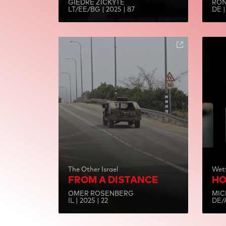
GIEDRĖ ŽICKYTĖ
RON
LT/EE/BG | 2025 | 87
DE |
The Other Israel
Wet
FROM A DISTANCE
HO
OMER ROSENBERG
MIC
IL | 2025 | 22
DE/A