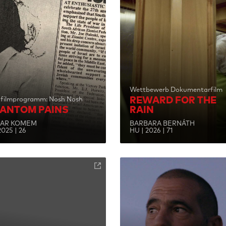
Wettbewerb Dokumentarfilm
REWARD FOR THE
zfilmprogramm: Nosh Nosh
ANTOM PAINS
RAIN
AR KOMEM
BARBARA BERNÁTH
 2025 | 26
HU | 2026 | 71