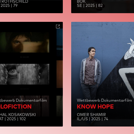
 ROTHSCHILD
BOK
 2025 | 79
SE | 2025 | 82
tbewerb Dokumentarfilm
Wettbewerb Dokumentarfilm
LOFICTION
KNOW HOPE
HAL KOSAKOWSKI
OMER SHAMIR
T | 2025 | 102
IL/US | 2025 | 74