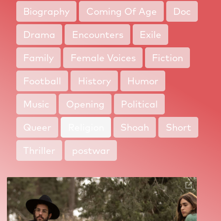
Biography
Coming Of Age
Doc
Drama
Encounters
Exile
Family
Female Voices
Fiction
Football
History
Humor
Music
Opening
Political
Queer
Religion
Shoah
Short
Thriller
postwar