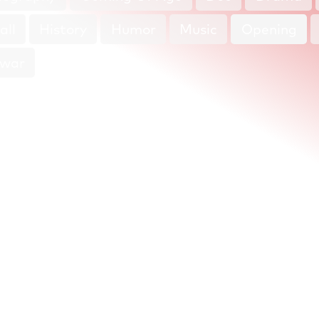
all
History
Humor
Music
Opening
twar