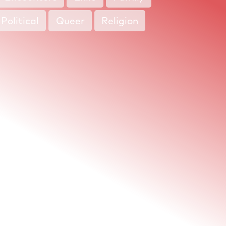
Political
Queer
Religion