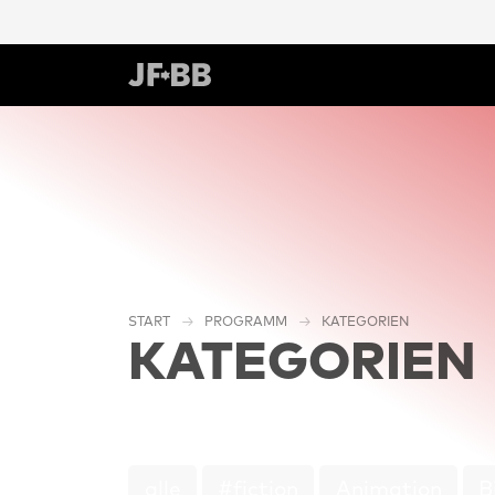
START
PROGRAMM
KATEGORIEN
KATEGORIEN
alle
#fiction
Animation
B