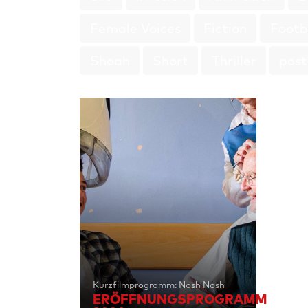
Female Voices
Fiction
Footb
Shoah
Short
Thriller
pos
Kurzfilmprogramm: Nosh Nosh
ERÖFFNUNGSPROGRAMM