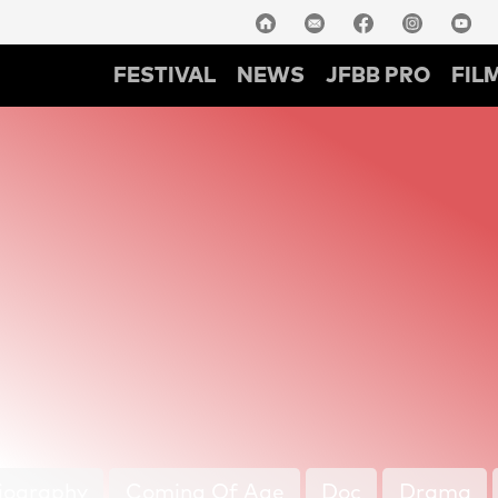
FESTIVAL
NEWS
JFBB PRO
FIL
iography
Coming Of Age
Doc
Drama