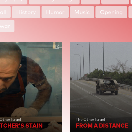
all
History
Humor
Music
Opening
twar
Other Israel
The Other Israel
TCHER’S STAIN
FROM A DISTANCE