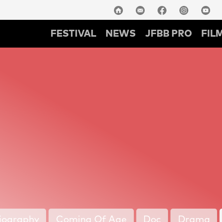
FESTIVAL
NEWS
JFBB PRO
FIL
iography
Coming Of Age
Doc
Drama