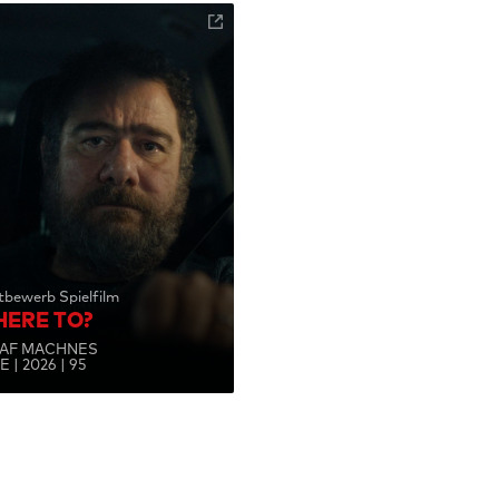
bewerb Spielfilm
ERE TO?
AF MACHNES
E | 2026 | 95