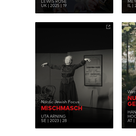
LEWIS ROSE
MEY
UK | 2025 | 19
IL |
Wet
NU
Nordic Jewish Focus
GE
MISCHMASCH
HAN
UTA ARNING
HO
SE | 2023 | 28
AT |