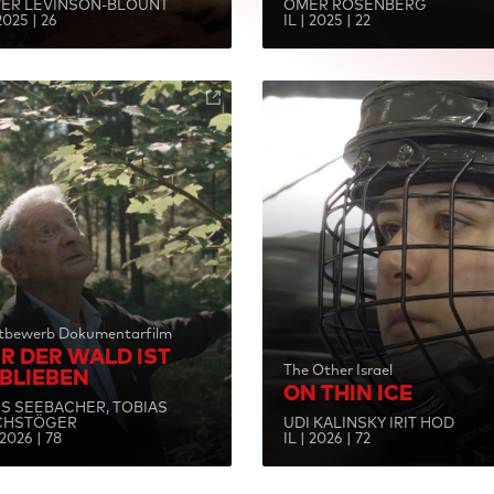
ER LEVINSON-BLOUNT
OMER ROSENBERG
 2025 | 26
IL | 2025 | 22
tbewerb Dokumentarfilm
R DER WALD IST
The Other Israel
BLIEBEN
ON THIN ICE
S SEEBACHER, TOBIAS
CHSTÖGER
UDI KALINSKY IRIT HOD
 2026 | 78
IL | 2026 | 72