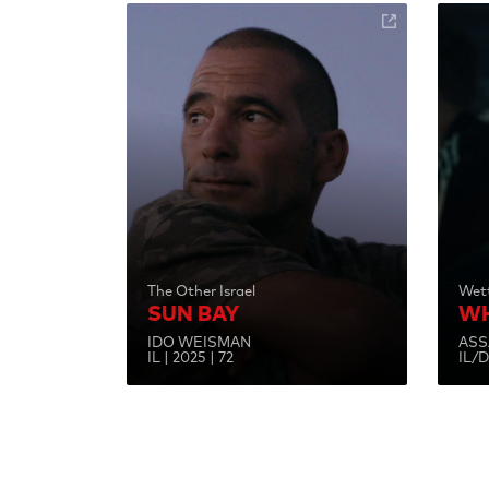
The Other Israel
Wett
SUN BAY
WH
IDO WEISMAN
ASS
IL | 2025 | 72
IL/D