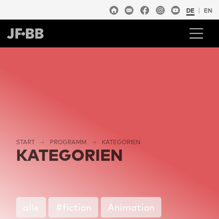
DE
EN
START
PROGRAMM
KATEGORIEN
KATEGORIEN
alle
#fiction
Animation