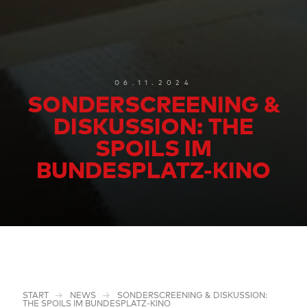
06.11.2024
SONDERSCREENING &
DISKUSSION: THE
SPOILS IM
BUNDESPLATZ-KINO
START
NEWS
SONDERSCREENING & DISKUSSION:
THE SPOILS IM BUNDESPLATZ-KINO