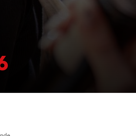
6
ende,