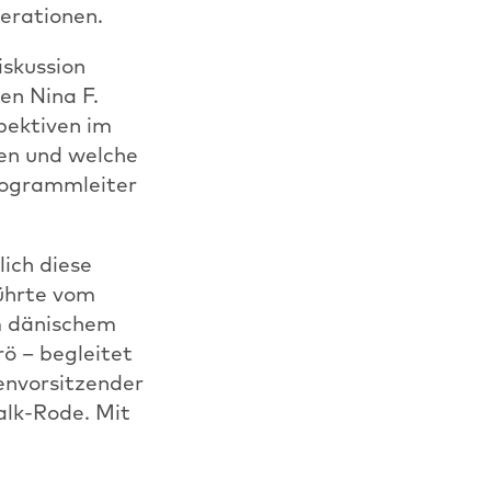
erationen.
iskussion
en Nina F.
pektiven im
den und welche
rogrammleiter
lich diese
ührte vom
m dänischem
ö – begleitet
envorsitzender
alk-Rode. Mit
otschaft, klang