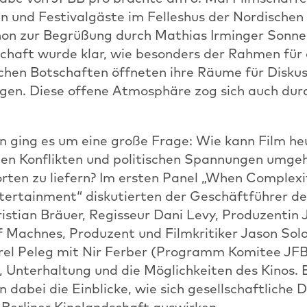
n und Festivalgäste im Felleshus der Nordischen
n zur Begrüßung durch Mathias Irminger Sonne
chaft wurde klar, wie besonders der Rahmen für 
schen Botschaften öffneten ihre Räume für Disku
en. Diese offene Atmosphäre zog sich auch du
nn ging es um eine große Frage: Wie kann Film he
chen Konflikten und politischen Spannungen umge
rten zu liefern? Im ersten Panel „When Complex
ertainment“ diskutierten der Geschäftführer de
stian Bräuer, Regisseur Dani Levy, Produzentin J
f Machnes, Produzent und Filmkritiker Jason So
irel Peleg mit Nir Ferber (Programm Komitee JF
 Unterhaltung und die Möglichkeiten des Kinos.
dabei die Einblicke, wie sich gesellschaftliche
 Berliner Kinolandschaft auswirken.