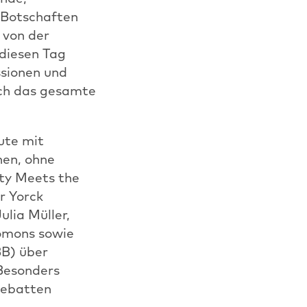
 Botschaften
 von der
diesen Tag
ssionen und
rch das gesamte
ute mit
hen, ohne
ity Meets the
r Yorck
ulia Müller,
lomons sowie
BB) über
 Besonders
 Debatten