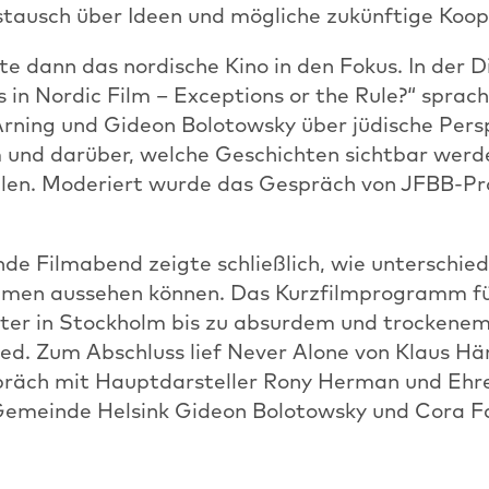
ustausch über Ideen und mögliche zukünftige Koop
 dann das nordische Kino in den Fokus. In der D
in Nordic Film – Exceptions or the Rule?“ sprach
Arning und Gideon Bolotowsky über jüdische Pers
m und darüber, welche Geschichten sichtbar wer
len. Moderiert wurde das Gespräch von JFBB-P
de Filmabend zeigte schließlich, wie unterschied
mmen aussehen können. Das Kurzfilmprogramm f
ater in Stockholm bis zu absurdem und trockene
ed. Zum Abschluss lief Never Alone von Klaus Här
räch mit Hauptdarsteller Rony Herman und Ehr
Gemeinde Helsink Gideon Bolotowsky und Cora F
oholfreien) Bier, gesponsert von der Finnischen B
und inspirierender Tag entspannt aus.