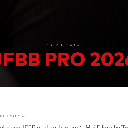
13.05.2026
JFBB PRO 202
JFBB PRO 2026
gabe von JFBB pro brachte am 6. Mai Filmschaff