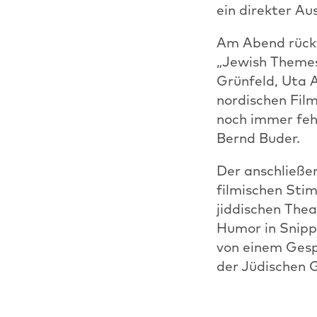
ein direkter A
Am Abend rückte
„Jewish Themes 
Grünfeld, Uta 
nordischen Fil
noch immer feh
Bernd Buder.
Der anschließen
filmischen Sti
jiddischen The
Humor in Snipp
von einem Gesp
der Jüdischen 
finnischem (alk
ein intensiver 