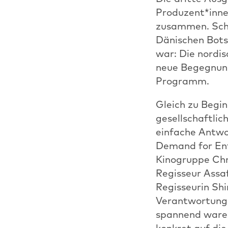
Produzent*inne
zusammen. Scho
Dänischen Bots
war: Die nordi
neue Begegnung
Programm.
Gleich zu Begi
gesellschaftli
einfache Antwo
Demand for Ent
Kinogruppe Chri
Regisseur Assa
Regisseurin Sh
Verantwortung,
spannend waren 
konkret auf die