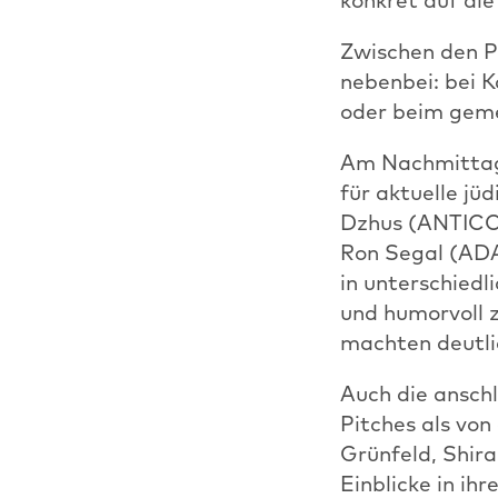
Zwischen den 
nebenbei: bei K
oder beim geme
Am Nachmittag 
für aktuelle jü
Dzhus (ANTICON
Ron Segal (ADA
in unterschiedl
und humorvoll 
machten deutlic
Auch die ansch
Pitches als von
Grünfeld, Shir
Einblicke in i