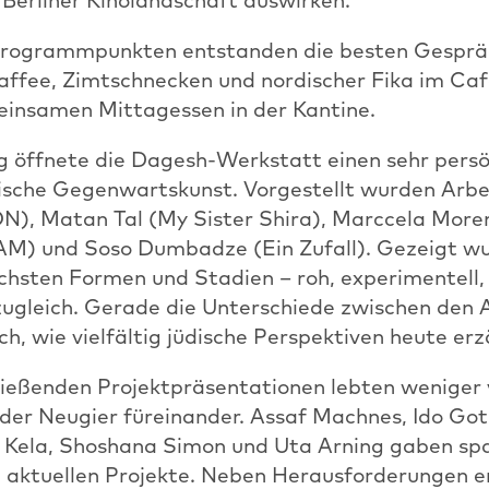
Programmpunkten entstanden die besten Gesprä
affee, Zimtschnecken und nordischer Fika im Caf
insamen Mittagessen in der Kantine.
öffnete die Dagesh-Werkstatt einen sehr pers
dische Gegenwartskunst. Vorgestellt wurden Arbei
), Matan Tal (My Sister Shira), Marccela More
M) und Soso Dumbadze (Ein Zufall). Gezeigt wu
ichsten Formen und Stadien – roh, experimentell,
zugleich. Gerade die Unterschiede zwischen den 
h, wie vielfältig jüdische Perspektiven heute er
ließenden Projektpräsentationen lebten weniger 
 der Neugier füreinander. Assaf Machnes, Ido Gotl
a Kela, Shoshana Simon und Uta Arning gaben s
hre aktuellen Projekte. Neben Herausforderungen 