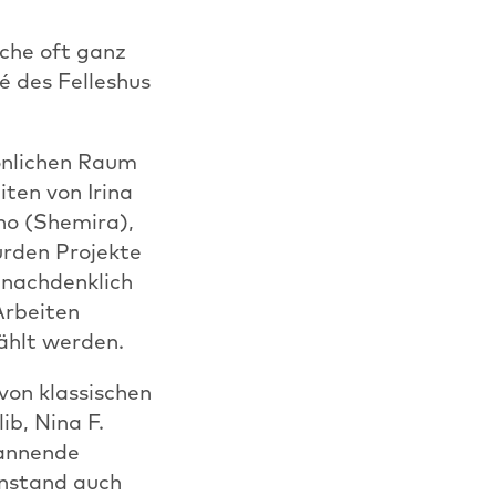
che oft ganz
é des Felleshus
önlichen Raum
ten von Irina
no (Shemira),
rden Projekte
 nachdenklich
Arbeiten
zählt werden.
von klassischen
ib, Nina F.
pannende
enstand auch