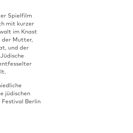
r Spielfilm
ch mit kurzer
walt im Knast
 der Mutter,
at, und der
 Jüdische
entfesselter
lt.
iedliche
ie jüdischen
 Festival Berlin