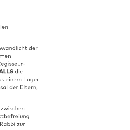
len
nwandlicht der
hemen
Regisseur-
ALLS
die
us einem Lager
sal der Eltern,
 zwischen
stbefreiung
 Rabbi zur