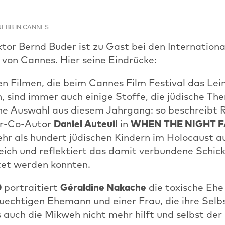
JFBB IN CANNES
or Bernd Buder ist zu Gast bei den Internationa
 von Cannes. Hier seine Eindrücke:
en Filmen, die beim Cannes Film Festival das Lei
, sind immer auch einige Stoffe, die jüdische T
ine Auswahl aus diesem Jahrgang: so beschreibt 
er-Co-Autor
Daniel Auteuil
in
WHEN THE NIGHT F
hr als hundert jüdischen Kindern im Holocaust a
eich und reflektiert das damit verbundene Schick
ttet werden konnten.
D
portraitiert
Géraldine Nakache
die toxische Ehe
suechtigen Ehemann und einer Frau, die ihre Selb
is auch die Mikweh nicht mehr hilft und selbst der