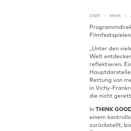
START
NEWS
Programmdirekt
Filmfestspielen
„Unter den viel
Welt entdecken
reflektieren. E
Hauptdarstell
Rettung von me
in Vichy-Frankr
die nicht gere
In
THINK GOO
einem kontroll
zurückstellt, b