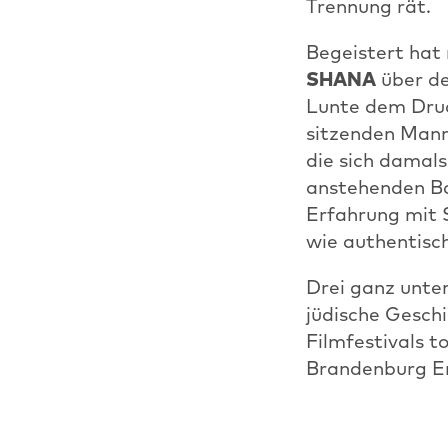
Trennung rät.
Begeistert hat
SHANA
über de
Lunte dem Druc
sitzenden Mann
die sich damal
anstehenden Bar
Erfahrung mit 
wie authentisc
Drei ganz unter
jüdische Geschi
Filmfestivals t
Brandenburg En