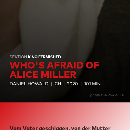
SEKTION
KINO FERMISHED
WHO'S AFRAID OF
ALICE MILLER
DANIEL HOWALD
CH
2020
101 MIN
© 2019 SwissDok GmbH
Vom Vater geschlagen, von der Mutter