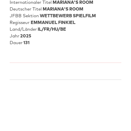
Internationaler Titel
MARIANA'S ROOM
Deutscher Titel
MARIANA'S ROOM
JFBB Sektion
WETTBEWERB SPIELFILM
Regisseur
EMMANUEL FINKIEL
Land/Länder
IL/FR/HU/BE
Jahr
2025
Dauer
131
AUFFÜHRUNGEN
ABGELAUFEN
09.05.2026
17:15
Potsdam: Thalia - Das Programmkino
OmeU