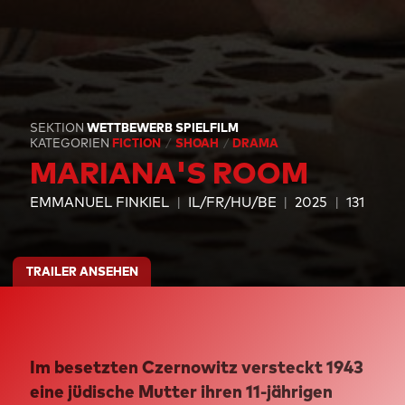
SEKTION
WETTBEWERB SPIELFILM
KATEGORIEN
FICTION
SHOAH
DRAMA
MARIANA'S ROOM
EMMANUEL FINKIEL
IL/FR/HU/BE
2025
131
TRAILER ANSEHEN
Im besetzten Czernowitz versteckt 1943
eine jüdische Mutter ihren 11-jährigen