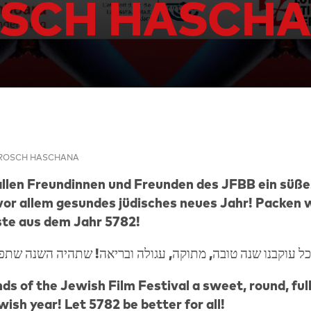
SCH HASCH
ROSCH HASCHANA
len Freundinnen und Freunden des JFBB ein süßes
 vor allem gesundes jüdisches neues Jahr! Packen w
te aus dem Jahr 5782!
nds of the Jewish Film Festival a sweet, round, ful
ish year! Let 5782 be better for all!