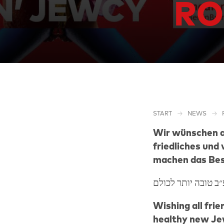
RO
START
NEWS
Wir wünschen al
friedliches und
machen das Bes
Wishing all frie
healthy new Jew