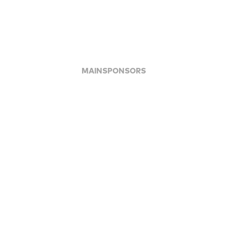
MAINSPONSORS
APPLAUSE FOR ALL JFBB SUPPORTERS