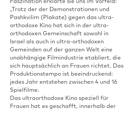
Faszination erklärte sie uns im Vorfeld:
„Trotz der der Demonstrationen und
Pashkvilim (Plakate) gegen das ultra-
orthodoxe Kino hat sich in der ultra-
orthodoxen Gemeinschaft sowohl in
Israel als auch in ultra-orthodoxen
Gemeinden auf der ganzen Welt eine
unabhängige Filmindustrie etabliert, die
sich hauptsächlich an Frauen richtet. Das
Produktionstempo ist beeindruckend:
jedes Jahr entstehen zwischen 4 und 16
Spielfilme.
Das ultraorthodoxe Kino speziell für
Frauen hat es geschafft, innerhalb der
Halacha und den Regeln strenger
jüdischer Sittsamkeit, mutig und sogar
subversiv zu sein. Diese Filme stellen die