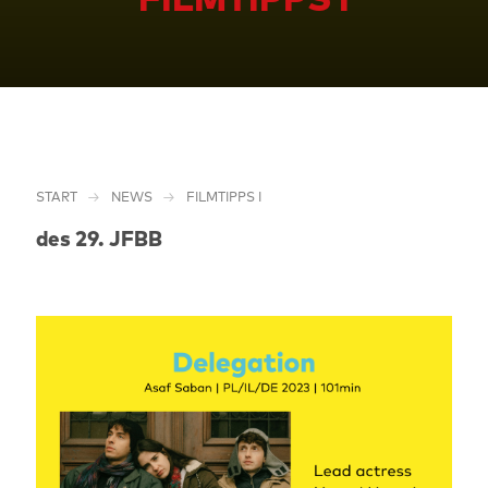
START
NEWS
FILMTIPPS I
des 29. JFBB