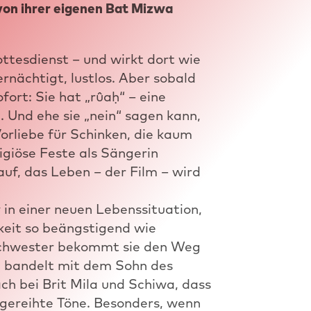
 von ihrer eigenen Bat Mizwa
ottesdienst – und wirkt dort wie
rnächtigt, lustlos. Aber sobald
fort: Sie hat „rûaḥ“ – eine
 Und ehe sie „nein“ sagen kann,
Vorliebe für Schinken, die kaum
igiöse Feste als Sängerin
auf, das Leben – der Film – wird
 in einer neuen Lebenssituation,
keit so beängstigend wie
 Schwester bekommt sie den Weg
e bandelt mit dem Sohn des
ch bei Brit Mila und Schiwa, dass
 gereihte Töne. Besonders, wenn