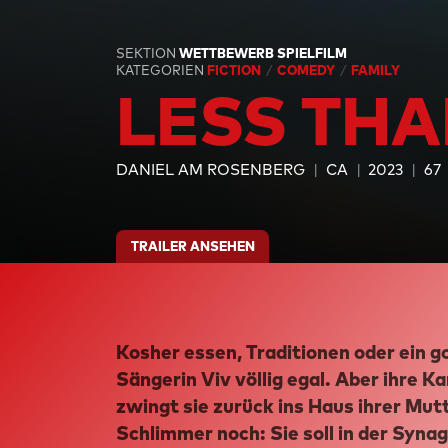
SEKTION
WETTBEWERB SPIELFILM
KATEGORIEN
FICTION
COMEDY
FAMILY
LESS TH
DANIEL AM ROSENBERG
CA
2023
67
TRAILER ANSEHEN
Kosher essen, Traditionen oder ein g
Sängerin Viv völlig egal. Aber ihre K
zwingt sie zurück ins Haus ihrer Mu
Schlimmer noch: Sie soll in der Synag