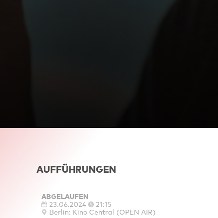
AUFFÜHRUNGEN
ABGELAUFEN
23.06.2024
21:15
Berlin: Kino Central (OPEN AIR)