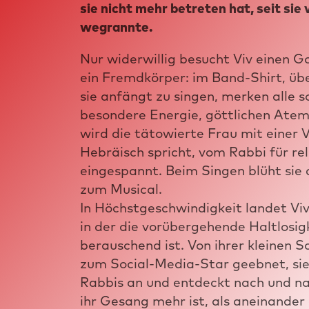
sie nicht mehr betreten hat, seit sie
wegrannte.
Nur widerwillig besucht Viv einen G
ein Fremdkörper: im Band-Shirt, übe
sie anfängt zu singen, merken alle so
besondere Energie, göttlichen Atem.
wird die tätowierte Frau mit einer 
Hebräisch spricht, vom Rabbi für rel
eingespannt. Beim Singen blüht sie 
zum Musical.
In Höchstgeschwindigkeit landet Viv
in der die vorübergehende Haltlosig
berauschend ist. Von ihrer kleinen
zum Social-Media-Star geebnet, si
Rabbis an und entdeckt nach und na
ihr Gesang mehr ist, als aneinander