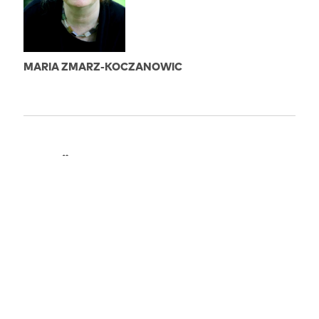
MARIA ZMARZ-KOCZANOWIC
AUFFÜHRUNGEN
ABGELAUFEN
22.06.2024
18:00
Berlin: Kino Krokodil
Läuft zusammen mit SIEBEN JUDEN AUS MEINER
KLASSE (Marcel Łoziński, PL 1991, 40 Min).