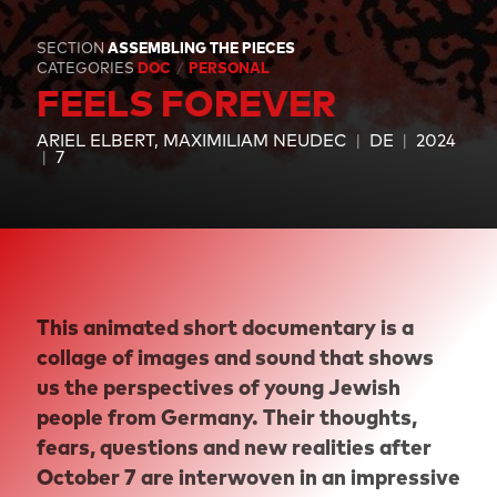
SECTION
ASSEMBLING THE PIECES
CATEGORIES
DOC
PERSONAL
FEELS FOREVER
ARIEL ELBERT
MAXIMILIAM NEUDEC
DE
2024
7
This animated short documentary is a
collage of images and sound that shows
us the perspectives of young Jewish
people from Germany. Their thoughts,
fears, questions and new realities after
October 7 are interwoven in an impressive