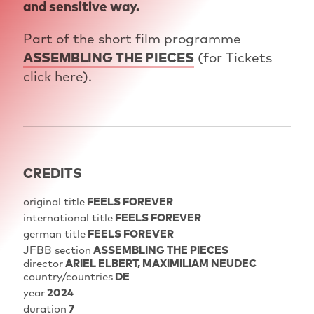
and sensitive way.
Part of the short film programme
ASSEMBLING THE PIECES
(for Tickets
click here).
CREDITS
original title
FEELS FOREVER
international title
FEELS FOREVER
german title
FEELS FOREVER
JFBB section
ASSEMBLING THE PIECES
director
ARIEL ELBERT
MAXIMILIAM NEUDEC
country/countries
DE
year
2024
duration
7