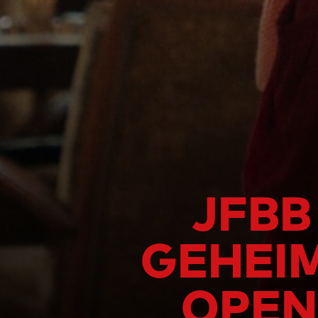
JFBB
GEHEI
OPEN