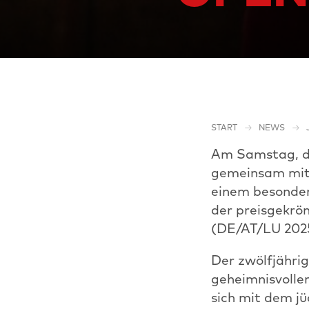
START
NEWS
Am Samstag, de
gemeinsam mit 
einem besonder
der preisgekr
(DE/AT/LU 2025,
Der zwölfjährig
geheimnisvollen
sich mit dem j