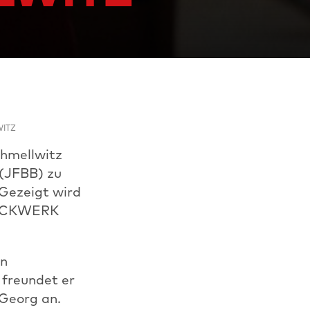
WITZ
chmellwitz
 (JFBB) zu
Gezeigt wird
STOCKWERK
en
 freundet er
Georg an.