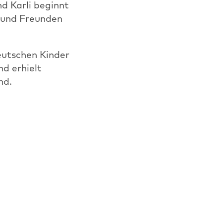
d Karli beginnt
 und Freunden
eutschen Kinder
d erhielt
nd.