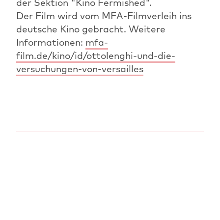
der Sektion "Kino Fermished".
Der Film wird vom MFA-Filmverleih ins
deutsche Kino gebracht. Weitere
Informationen:
mfa-
film.de/kino/id/ottolenghi-und-die-
versuchungen-von-versailles
VORHERIGER ARTIKEL
ÜBERSICHT: NEWS
NÄCHSTER ARTIKEL