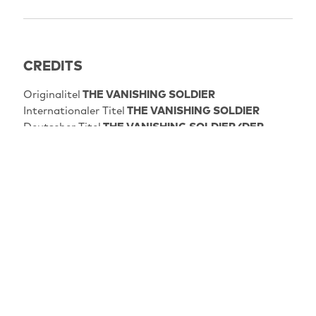
CREDITS
Originalitel
THE VANISHING SOLDIER
Internationaler Titel
THE VANISHING SOLDIER
Deutscher Titel
THE VANISHING SOLDIER (DER
VERSCHWUNDENE SOLDAT)
JFBB Sektion
KINO FERMISHED
Regisseur
DANI ROSENBERG
Land/Länder
IL
Jahr
2023
Dauer
89