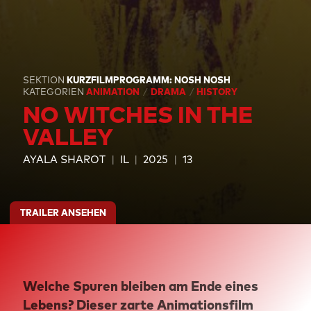
SEKTION
KURZFILMPROGRAMM: NOSH NOSH
KATEGORIEN
ANIMATION
DRAMA
HISTORY
NO WITCHES IN THE
VALLEY
AYALA SHAROT
IL
2025
13
TRAILER ANSEHEN
Welche Spuren bleiben am Ende eines
Lebens? Dieser zarte Animationsfilm