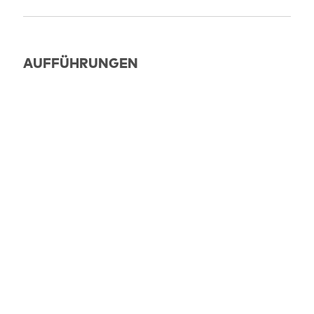
AUFFÜHRUNGEN
ABGELAUFEN
11.05.2025
18:00
Potsdam: Filmmuseum
OmdU
ABGELAUFEN
09.05.2025
20:00
Berlin: Bundesplatz-Kino
OmdU
ABGELAUFEN
06.05.2025
21:00
Berlin: Filmkunst 66 Saal 1
OmdU