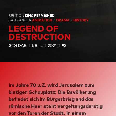
SEKTION
KINO FERMISHED
KATEGORIEN
ANIMATION
DRAMA
HISTORY
LEGEND OF
DESTRUCTION
GIDI DAR
US, IL
2021
93
Im Jahre 70 u.Z. wird Jerusalem zum
blutigen Schauplatz: Die Bevölkerung
befindet sich im Bürgerkrieg und das
römische Heer steht vergeltungsdurstig
vor den Toren der Stadt. In einem