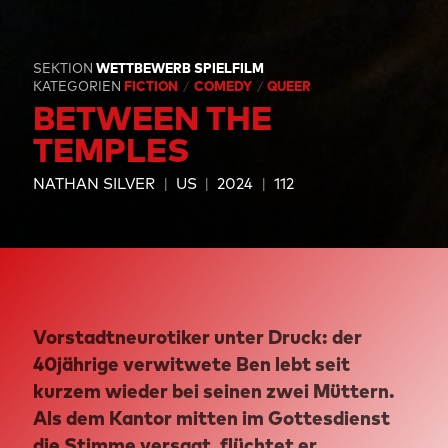
SEKTION
WETTBEWERB SPIELFILM
KATEGORIEN
FICTION
COMEDY
QUEER
BETWEEN THE
TEMPLES
NATHAN SILVER
US
2024
112
Vorstadtneurotiker unter Druck: der
40jährige verwitwete Ben lebt seit
kurzem wieder bei seinen zwei Müttern.
Als dem Kantor mitten im Gottesdienst
die Stimme versagt, flüchtet er