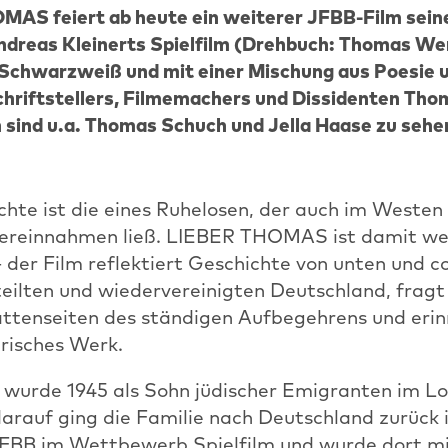
MAS feiert ab heute ein weiterer JFBB-Film seine
ndreas Kleinerts Spielfilm (Drehbuch: Thomas Wen
 Schwarzweiß und mit einer Mischung aus Poesie 
chriftstellers, Filmemachers und Dissidenten Tho
 sind u.a. Thomas Schuch und Jella Haase zu sehe
hte ist die eines Ruhelosen, der auch im Westen 
 vereinnahmen ließ. LIEBER THOMAS ist damit we
– der Film reflektiert Geschichte von unten und c
eilten und wiedervereinigten Deutschland, fragt
attenseiten des ständigen Aufbegehrens und erin
erisches Werk.
wurde 1945 als Sohn jüdischer Emigranten im Lo
arauf ging die Familie nach Deutschland zurück 
 JFBB im Wettbewerb Spielfilm und wurde dort mi