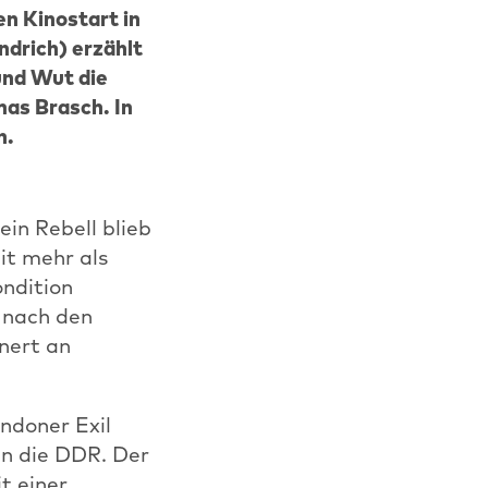
n Kinostart in
drich) erzählt
und Wut die
mas Brasch. In
n.
ein Rebell blieb
it mehr als
ondition
 nach den
nert an
ndoner Exil
in die DDR. Der
t einer