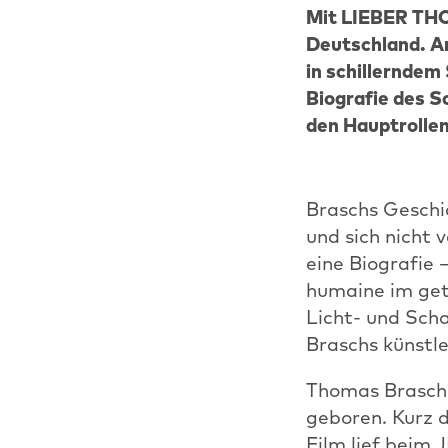
Mit LIEBER THO
Deutschland. A
in schillerndem
Biografie des S
den Hauptrollen
Braschs Geschic
und sich nicht
eine Biografie 
humaine im get
Licht- und Sch
Braschs künstl
Thomas Brasch 
geboren. Kurz d
Film lief beim