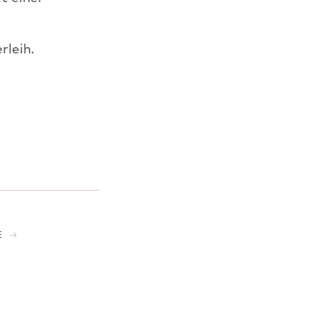
rleih.
E