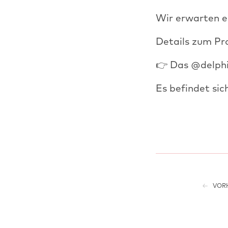
Wir erwarten eu
Details zum Pr
👉 Das @delphil
Es befindet si
VORH