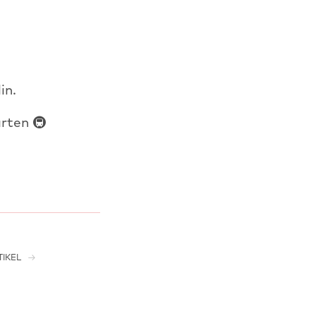
in.
rten 🚇
IKEL