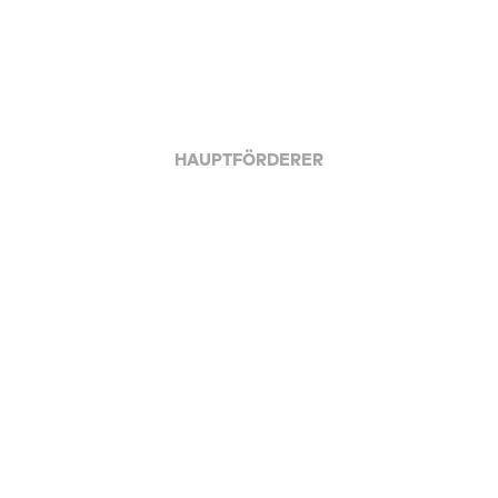
HAUPTFÖRDERER
APPLAUS FÜR ALLE JFBB-UNTERSTÜTZER