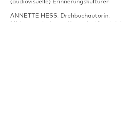
(audiovisuelle) Erinnerungskulturen
ANNETTE HESS, Drehbuchautorin,
Mitbegründerin von Kontrakt 18, schrieb
Serien wie WEISSENSEE, KU´DAMM 56,
59 +63 und WIR KINDER VOM BAHNHOF
ZOO. Zuletzt adaptierte sie als
Creatorin für Disney ihren eigenen
Roman DEUTSCHES HAUS. Er handelt
von einer jungen Frau, die beim ersten
Auschwitz-Prozess in Frankfurt als
Dolmetscherin eingesetzt wird und im
Verlaufe der Verhandlungen mit der
Vergangenheit ihrer Familie konfrontiert
wird.
DR. KRISTINA HENNING, Produzentin
UFA Fiction, verantwortete zunächst als