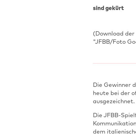
sind gekürt
(Download der F
"JFBB/Foto Go
Die Gewinner d
heute bei der o
ausgezeichnet.
Die JFBB-Spielf
Kommunikation 
dem italienisc