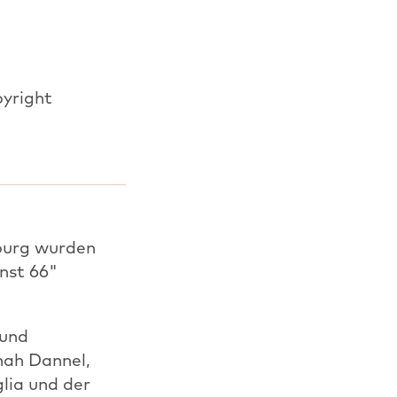
pyright
nburg wurden
unst 66"
 und
nah Dannel,
lia und der