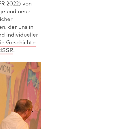
R 2022) von
nge und neue
icher
n, der uns in
d individueller
ie Geschichte
UdSSR
.