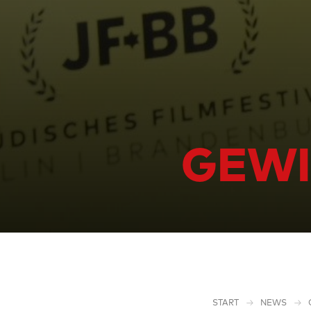
GEWI
START
NEWS