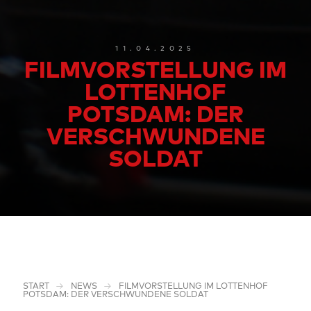
11.04.2025
FILMVORSTELLUNG IM
LOTTENHOF
POTSDAM: DER
VERSCHWUNDENE
SOLDAT
START
NEWS
FILMVORSTELLUNG IM LOTTENHOF
POTSDAM: DER VERSCHWUNDENE SOLDAT